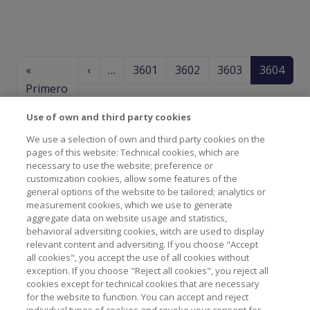
Paginación
Página anterior
«
‹
…
3601
3602
3603
3604
Primera página
Primero
Use of own and third party cookies
Guía de uso
We use a selection of own and third party cookies on the
pages of this website: Technical cookies, which are
necessary to use the website; preference or
customization cookies, allow some features of the
general options of the website to be tailored; analytics or
measurement cookies, which we use to generate
aggregate data on website usage and statistics,
behavioral adversiting cookies, witch are used to display
relevant content and adversiting. If you choose "Accept
all cookies", you accept the use of all cookies without
Pie de página
exception. If you choose "Reject all cookies", you reject all
Contacto
Aviso Legal y Política de Privacidad
cookies except for technical cookies that are necessary
Política de cookies
Accesibilidad
for the website to function. You can accept and reject