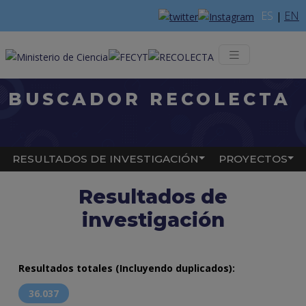
Pasar al contenido principal
ES
EN
|
Menú web
BUSCADOR RECOLECTA
Main navigation
RESULTADOS DE INVESTIGACIÓN
PROYECTOS
Resultados de
investigación
Resultados totales (Incluyendo duplicados):
36.037