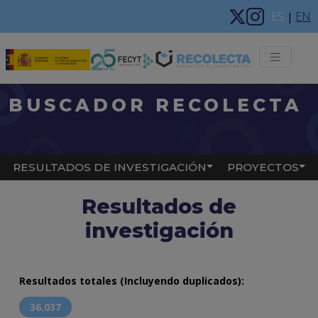
Pasar al contenido principal
ES
EN
|
Menú 
BUSCADOR RECOLECTA
Main navigation
RESULTADOS DE INVESTIGACIÓN
PROYECTOS
Resultados de
investigación
Resultados totales (Incluyendo duplicados):
36.037