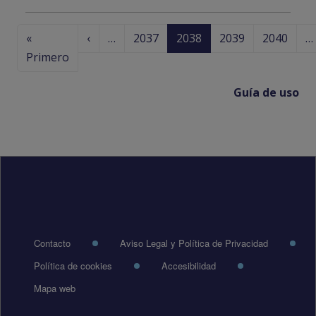
Paginación
Página anterior
«
‹
…
2037
2038
2039
2040
…
Primera página
Primero
Guía de uso
Pie de página
Contacto
Aviso Legal y Política de Privacidad
Política de cookies
Accesibilidad
Mapa web