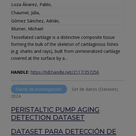
Loza Álvarez, Pablo
,
Chaumel, Júlia
,
Gómez Sánchez, Adrián
,
Blumer, Michael
Tessellated cartilage is a distinctive composite tissue
forming the bulk of the skeleton of cartilaginous fishes
(e.g. sharks and rays), built from unmineralized cartilage
covered at the surface by a...
HANDLE:
https://hdl.handle.net/2117/357256
Datos de investigación
Set de datos (Dataset).
2024
PERISTALTIC PUMP AGING
DETECTION DATASET
DATASET PARA DETECCIÓN DE