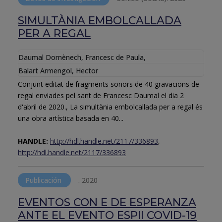
SIMULTÀNIA EMBOLCALLADA
PER A REGAL
Daumal Domènech, Francesc de Paula
,
Balart Armengol, Hector
Conjunt editat de fragments sonors de 40 gravacions de
regal enviades pel sant de Francesc Daumal el dia 2
d'abril de 2020., La simultània embolcallada per a regal és
una obra artística basada en 40...
HANDLE:
http://hdl.handle.net/2117/336893
,
http://hdl.handle.net/2117/336893
Publicación
.
2020
EVENTOS CON E DE ESPERANZA
ANTE EL EVENTO ESPII COVID-19