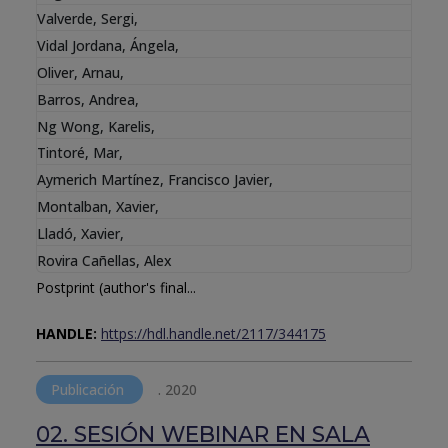
Valverde, Sergi
,
Vidal Jordana, Ángela
,
Oliver, Arnau
,
Barros, Andrea
,
Ng Wong, Karelis
,
Tintoré, Mar
,
Aymerich Martínez, Francisco Javier
,
Montalban, Xavier
,
Lladó, Xavier
,
Rovira Cañellas, Alex
Postprint (author's final...
HANDLE:
https://hdl.handle.net/2117/344175
Publicación
.
2020
02. SESIÓN WEBINAR EN SALA