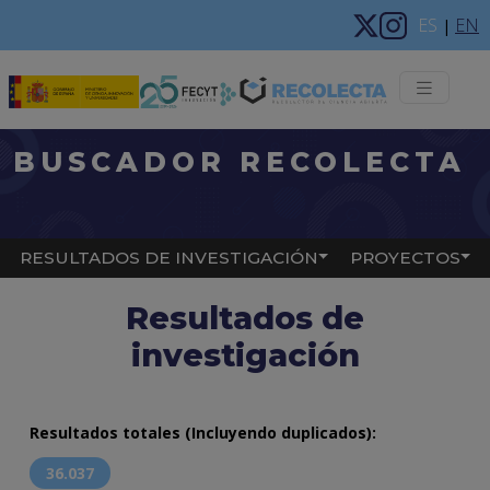
Pasar al contenido principal
ES
EN
|
Menú 
BUSCADOR RECOLECTA
Main navigation
RESULTADOS DE INVESTIGACIÓN
PROYECTOS
Resultados de
investigación
Resultados totales (Incluyendo duplicados):
36.037