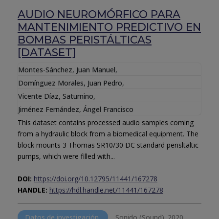
AUDIO NEUROMÓRFICO PARA
MANTENIMIENTO PREDICTIVO EN
BOMBAS PERISTÁLTICAS
[DATASET]
Montes-Sánchez, Juan Manuel
,
Domínguez Morales, Juan Pedro
,
Vicente Díaz, Saturnino
,
Jiménez Fernández, Ángel Francisco
This dataset contains processed audio samples coming
from a hydraulic block from a biomedical equipment. The
block mounts 3 Thomas SR10/30 DC standard perisltaltic
pumps, which were filled with...
DOI:
https://doi.org/10.12795/11441/167278
HANDLE:
https://hdl.handle.net/11441/167278
Datos de investigación
Sonido (Sound).
2020