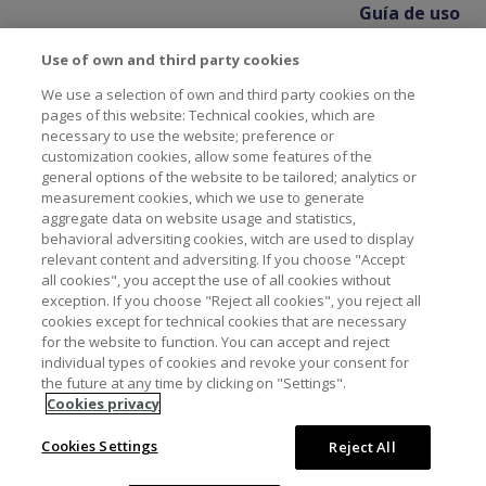
Guía de uso
Use of own and third party cookies
We use a selection of own and third party cookies on the
pages of this website: Technical cookies, which are
necessary to use the website; preference or
customization cookies, allow some features of the
general options of the website to be tailored; analytics or
measurement cookies, which we use to generate
aggregate data on website usage and statistics,
Pie de página
behavioral adversiting cookies, witch are used to display
Contacto
Aviso Legal y Política de Privacidad
relevant content and adversiting. If you choose "Accept
Política de cookies
Accesibilidad
all cookies", you accept the use of all cookies without
exception. If you choose "Reject all cookies", you reject all
Mapa web
cookies except for technical cookies that are necessary
for the website to function. You can accept and reject
individual types of cookies and revoke your consent for
the future at any time by clicking on "Settings".
Licencia Creative Commons Atribución-NoComercial 3.0
Cookies privacy
España
Cookies Settings
Reject All