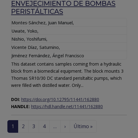
ENVEJECIMIENTO DE BOMBAS
PERISTÁLTICAS
Montes-Sánchez, Juan Manuel
,
Uwate, Yoko
,
Nishio, Yoshifumi
,
Vicente Díaz, Saturnino
,
Jiménez Fernández, Ángel Francisco
This dataset contains samples coming from a hydraulic
block from a biomedical equipment. The block mounts 3
Thomas SR10/30 DC standard perisltaltic pumps, which
were filled with distilled water. Only...
DOI:
https://doi.org/10.12795/11441/162880
HANDLE:
https://hdl.handle.net/11441/162880
Paginación
Siguiente página
Última página
1
2
3
4
…
›
Último »